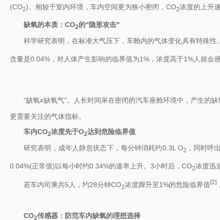
(CO
)。相较于室内环境，车内空间更为狭小密闭，CO
浓度的上升
2
2
缺氧的本质：CO
的“隐形攻击"
2
科学研究表明，在标准大气压下，车舱内的气体变化具有特殊性。空气
含量是0.04%，对人体产生影响的临界值为1%，浓度高于1%人就
“缺氧≠缺氧气"。人长时间呆在密闭的汽车座舱环境中，产生的缺氧
更需要关注的气体指标。
车内CO
浓度先于O
达到危险临界值
2
2
研究表明，成年人静息状态下，每分钟消耗约0.3L O
，同时呼出约
2
0.04%(正常值)以每小时约0.34%的速率上升。3小时后，CO
浓度迅速
2
[2]
若车内司乘共5人，约28分钟CO
浓度蹿升至1%的危险临界值
2
CO
传感器：防范车内缺氧的理想选择
2