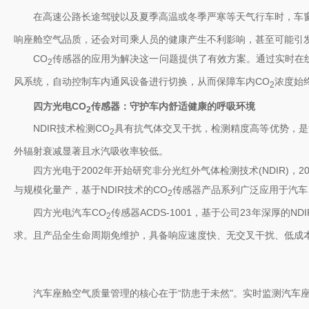
在高速公路长途驾驶以及夏季高温或冬季严寒等天气行车时，车窗
响座舱空气品质，还会对司乘人员的健康产生不利影响，甚至可能引
CO
传感器的应用为解决这一问题提供了有效方案。通过实时在
2
风系统，自动控制车内通风设备进行切换，从而保障车内CO
浓度始
2
四方光电CO
传感器：
守护车内舒适健康的呼吸环境
2
NDIR技术检测CO
具有抗气体交叉干扰，检测精度高等优势，是
2
外辐射衰减显著且水汽吸收率较低。
四方光电于2002年开始研究非分光红外气体检测技术(NDIR)
与规模化量产，基于NDIR技术的CO
传感器产品系列广泛应用于汽车
2
四方光电汽车CO
传感器ACDS-1001，基于公司23年深厚的
2
求。且产品全生命周期免维护，具备响应速度快、无交叉干扰、低成
汽车座舱空气质量管理的核心在于“防患于未然"。实时监测汽车座