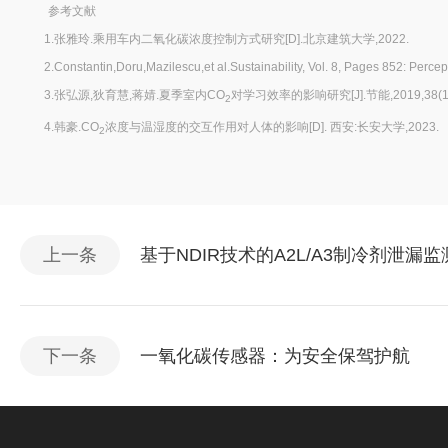
参考文献
1.张雅玲.乘用车内二氧化碳浓度控制方式研究[D].北京建筑大学,2022.
2.Constantin,Doru,Mazilescu,et al.Sustainability, Vol. 8, Pages 852: Percept
3.张弘源,狄育慧,蒋婧.夏季室内CO
对学习效率的影响研究[J].节能,2019,38(10)
2
4.韩豪.CO
浓度与温湿度的交互作用对人体的影响[D]. 西安:长安大学,2023.
2
上一条
基于NDIR技术的A2L/A3制冷剂泄漏
下一条
一氧化碳传感器：为安全保驾护航