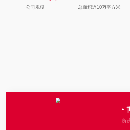
系，先后获得国家重大科学仪器设备开
公司规模
总面积近10万平方米
网发展专项、工信部强基工程传感器“1条
助力经济2020重点专项、湖北省技术
项目的支持，被国内外行行业机构列为
厂商和代表性企业，获评工信部专精特新
国物联网产业联盟“影响力物联网传感企
深耕传感器领域22年，四方光电凭
严格的质量体系及国际化视野，已经成为
国内外细分领域头部企业的配套供应商
出口至八十多个国家和地区，正在朝着
域的国际品牌迈进。
所