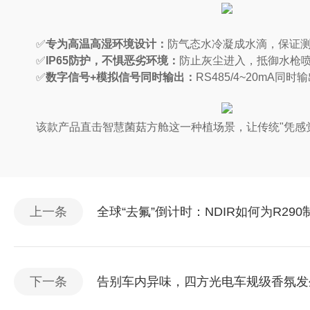
✅
专为高温高湿环境设计
：
防气态水冷凝成水滴，保证
✅
IP65
防护，不惧恶劣环境
：
防止灰尘进入，抵御水枪
✅
数字信号
+
模拟信号同时输出
：
RS485/4~20mA
该款产品直击智慧菌菇方舱这一种植场景，让传统"凭感觉
上一条
全球“去氟”倒计时：NDIR如何为R2
下一条
告别车内异味，四方光电车规级香氛发