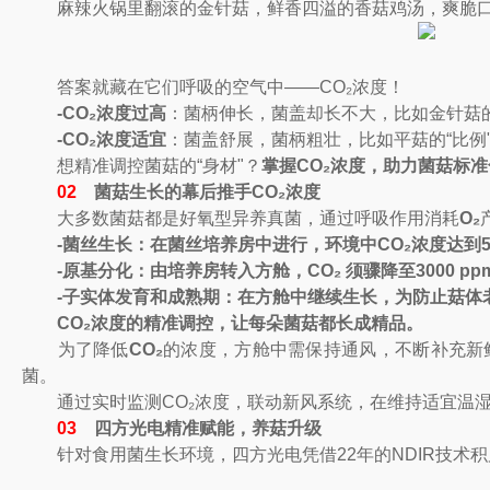
麻辣火锅里翻滚的金针菇，鲜香四溢的香菇鸡汤，爽脆口感
答案就藏在它们呼吸的空气中——CO₂浓度！
-CO₂
浓度过高
：菌柄伸长，菌盖却长不大，比如金针菇的
-CO₂
浓度适宜
：菌盖舒展，菌柄粗壮，比如平菇的“比例
想精准调控菌菇的“身材"？
掌握CO₂浓度，助力
菌菇标准
02
菌菇生长的幕后推手CO₂浓度
大多数菌菇都是好氧型异养真菌，通过呼吸作用消耗
O₂
-菌丝生长
：在菌丝培养房中进行，环境中CO₂浓度达到5
-原基分化：由培养房转入方舱，CO₂ 须骤降至3000
-子实体发育和成熟期：在方
舱中继续生长，为防止菇体
CO₂浓度的精准调控
，让每朵菌菇都长成精品。
为了降低
CO₂
的浓度，方舱中需保持通风，不断补充新
菌。
通过实时监测CO₂浓度，联动新风系统，在维持适宜温湿
03
四方光电精准赋能，养菇升级
针对食用菌生长环境，四方光电凭借22年的NDIR技术积