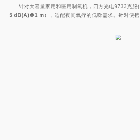
针对大容量家
用和医用制氧机，四方光电9733克
5 dB(A)＠1 m
），
适配夜间氧疗的低噪需求。针
对便携