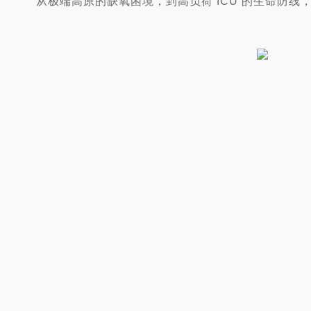
从
极端
高原的缺氧困境，到高负荷 ICU 的生命防