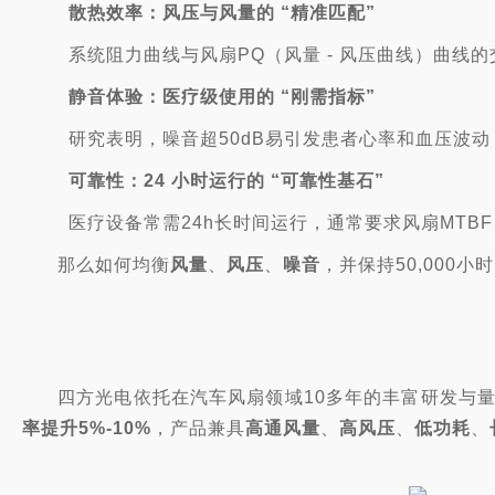
散热效率：风压与风量的 “精准匹配”
系统阻力曲线与风扇PQ（风量 - 风压曲线）曲
静音
体验
：医疗级使用的 “刚需指标”
研究表明，噪音超50dB易引发患者心率和血压波
可靠性：24 小时运行的 “可靠性基石”
医疗设备常需24h长时间运行，通常要求风扇MTB
那么如何均衡
风量
、
风压
、
噪音
，并保持50,000
四方光电依托在汽车风扇领域10多年的丰富研发与量
率提升5%-10%
，产品兼具
高通风量
、
高风压
、
低功耗
、