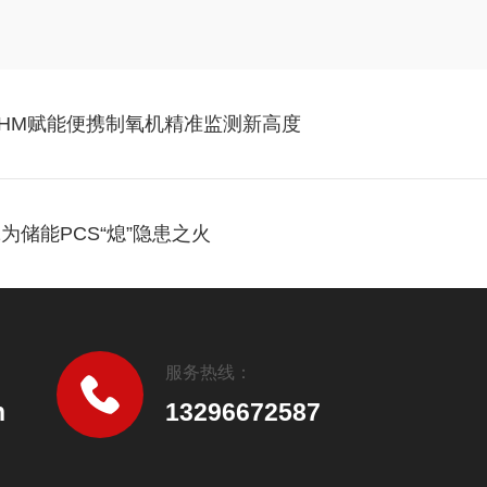
500HM赋能便携制氧机精准监测新高度
2为储能PCS“熄”隐患之火
服务热线：
n
13296672587