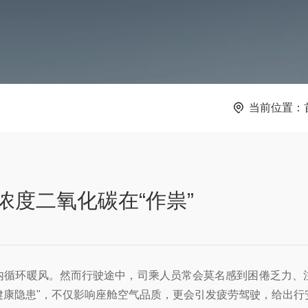
当前位置：
度二氧化碳在“作祟”
内循环暖风。然而行驶途中，司乘人员常会莫名感到困倦乏力、
“健康隐患"，不仅影响座舱空气品质，更会引发疲劳驾驶，给出