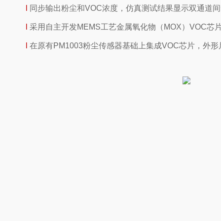
l
同步输出粉尘和VOC浓度，仿真测试结果显示双通道
l
采用自主开发MEMS工艺金属氧化物（MOX）VOC
l
在原有PM1003粉尘传感器基础上集成VOC芯片，