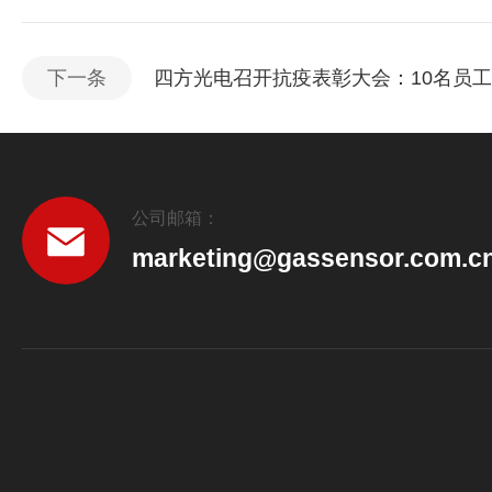
下一条
四方光电召开抗疫表彰大会：10名员工
公司邮箱：
marketing@gassensor.com.c