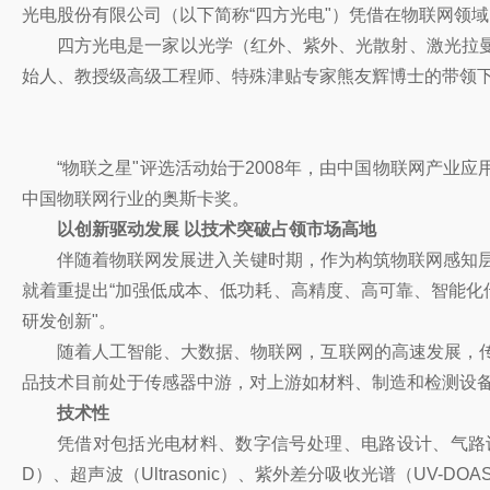
光电股份有限公司（以下简称“四方光电"）凭借在物联网领域
四方光电是一家以光学（红外、紫外、光散射、激光拉曼
始人、教授级高级工程师、特殊津贴专家熊友辉博士的带领
“物联之星"评选活动始于2008年，由中国物联网产
中国物联网行业的奥斯卡奖。
以创新驱动发展 以技术突破占领市场高地
伴随着物联网发展进入关键时期，作为构筑物联网感知层
就着重提出“加强低成本、低功耗、高精度、高可靠、智能
研发创新"。
随着人工智能、大数据、物联网，互联网的高速发展，
品技术目前处于传感器中游，对上游如材料、制造和检测设
技术性
凭借对包括光电材料、数字信号处理、电路设计、气路
D）、超声波（Ultrasonic）、紫外差分吸收光谱（U