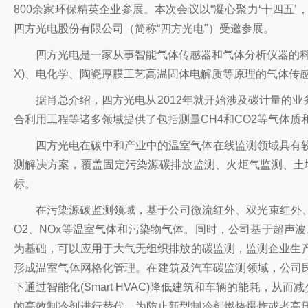
800余家环保精英企业参展。本次会议以“凝心聚力‘十四五
四方光电股份有限公司（简称“四方光电"）受邀参展。
四方光电是一家从事智能气体传感器和气体分析仪器的科创
X)、电化学、陶瓷厚膜工艺高温固体电解质等原理的气体传
据肖总介绍，四方光电从2012年就开始涉及碳计量的
合利用工程等诸多领域提供了包括测量CH4和CO2等气体
四方光电在碳中和产业中的温室气体在线监测领域具有
测解决方案，覆盖固定污染源碳排放监测、火炬气监测、土壤
标。
在污染源碳监测领域，基于公司微流红外、双光束红外、
O2、NOx等温室气体和污染物气体。同时，公司基于超声
为基础，可以应用于大气无组织排放的碳监测，监测企业生产
形成温室气体网格化管理。在建筑及汽车碳监测领域，公司民
下通过智能化(Smart HVAC)降低建筑和车辆的能耗，
的高效制冷剂进行替代。为防止新型制冷剂燃烧爆炸或者高