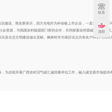
联系
项目建设。熊友辉表示，四方光电作为科创板上市企业，一直坚持社会与
社会资源，与我国农村能源部门密切合作，共同探索农村固碳减排新模式
顶部
兴及生态文明建设做出贡献。枫林村作为项目试点共有农户541户2100
标，为后续开展广西农村沼气碳汇减排量评估工作，融入碳交易市场提供