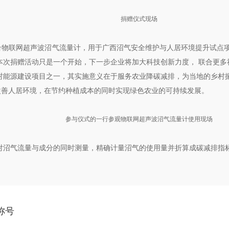
捐赠仪式现场
0台物联网超声波沼气流量计，用于广西沼气安全维护与人居环境提升试点
本次捐赠活动只是一个开始，下一步企业将加大科技创新力度， 联合更多
农村能源建设项目之一，其实施意义在于服务农业降碳减排，为当地的乡村振
改善人居环境，在节约种植成本的同时实现绿色农业的可持续发展。
参与仪式的一行参观物联网超声波沼气流量计使用现场
对沼气流量与成分的同时测量，精确计量沼气的使用量并折算成碳减排指
称号