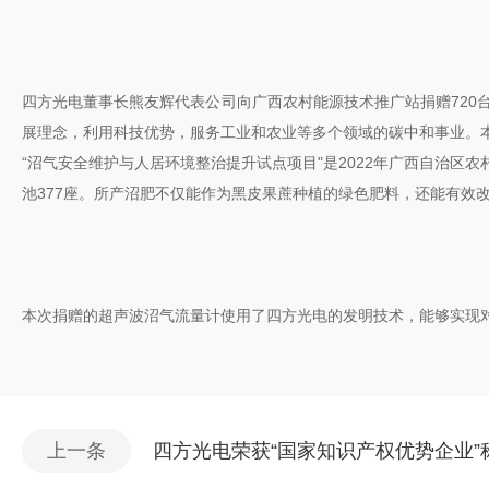
四方光电董事长熊友辉代表公司向广西农村能源技术推广站捐赠72
展理念，利用科技优势，服务工业和农业等多个领域的碳中和事业。
“沼气安全维护与人居环境整治提升试点项目"是2022年广西自治区
池377座。所产沼肥不仅能作为黑皮果蔗种植的绿色肥料，还能有效
本次捐赠的超声波沼气流量计使用了四方光电的发明技术，能够实现
上一条
四方光电荣获“国家知识产权优势企业”