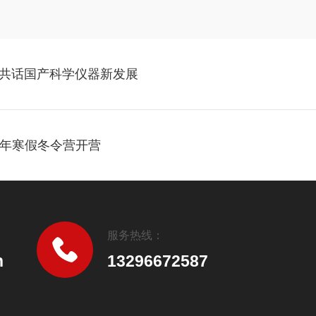
共话国产科学仪器新发展
25年寒假冬令营开营
服务热线：
n
13296672587