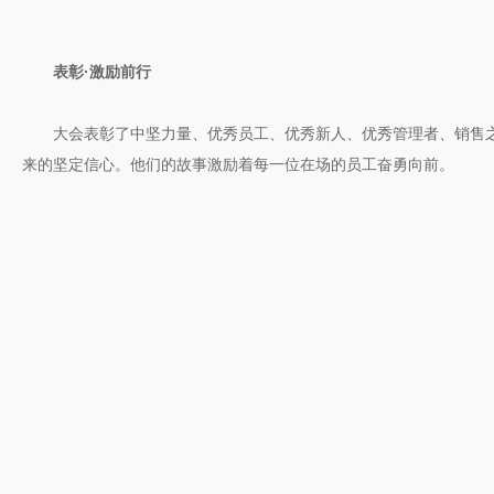
表彰·激励前行
大会表彰了中坚力量、优秀员工、优秀新人、优秀管理者、销售之
来的坚定信心。他们的故事激励着每一位在场的员工奋勇向前。