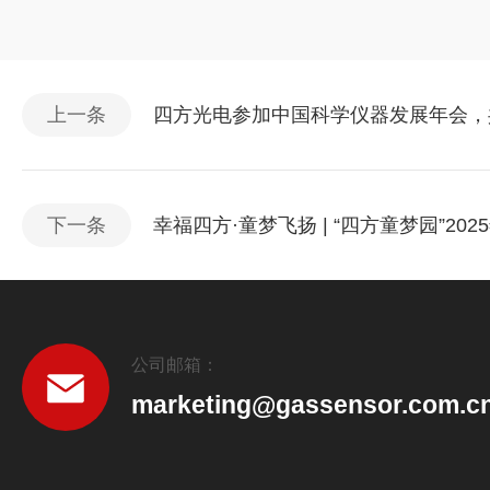
上一条
四方光电参加中国科学仪器发展年会，
下一条
幸福四方·童梦飞扬 | “四方童梦园”20
公司邮箱：
marketing@gassensor.com.c