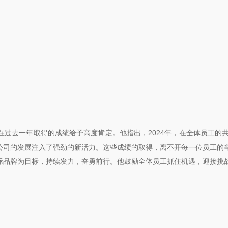
去一年取得的成绩给予高度肯定。他指出，2024年，在全体员工的
公司的发展注入了强劲的新活力。这些成绩的取得，离不开每一位员工的
际品牌为目标，持续发力，奋勇前行。他鼓励全体员工抓住机遇，迎接挑