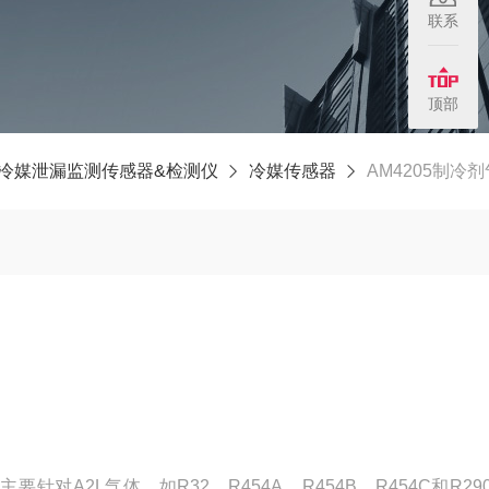
联系
顶部
冷媒泄漏监测传感器&检测仪
冷媒传感器
AM4205制冷
要针对A2L气体，如R32、R454A、R454B、R454C和R29