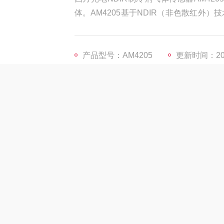
体。AM4205基于NDIR（非色散红
精度高、长期稳定性好等优点。该传感器
于商业/运输/工业制冷、汽车空调、商用
产品型号：AM4205
更新时间：202
产品咨询
介绍
在线留言