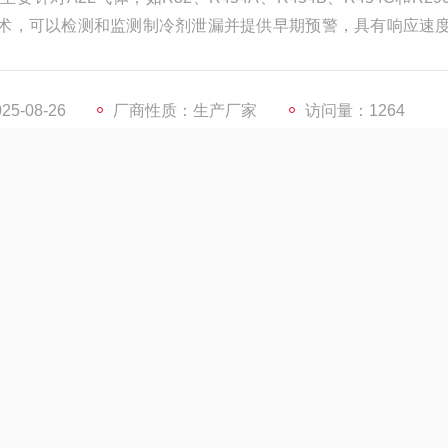
外）技术，可以检测和监测制冷剂泄漏并提供早期预警，具有响应速
采用标准气体开发，并通过四方自有校准技术进行有效校准，
空调、热泵等领域的制冷剂泄漏检测或监测。
5-08-26
厂商性质：生产厂家
访问量：1264
13296672587