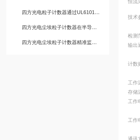
恒流
四方光电粒子计数器通过UL61010-1认证，安全性能获国际认可
技术
四方光电尘埃粒子计数器在半导体洁净生产中的应用
检测
四方光电尘埃粒子计数器精准监测微粒污染，助力显示面板制程良率提升
输出
计数
工作
存储
工作
工作
通讯