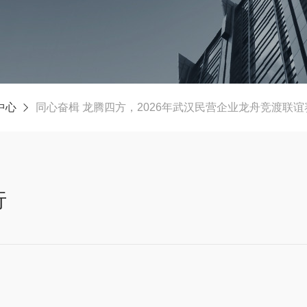
中心
同心奋楫 龙腾四方，2026年武汉民营企业龙舟竞渡联
行