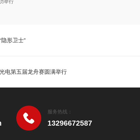
功举行
隐形卫士”
光电第五届龙舟赛圆满举行
服务热线：
n
13296672587