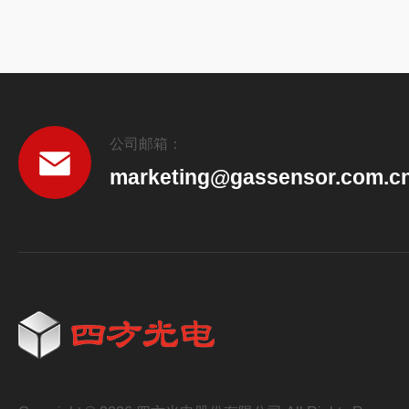
擦拭+扫描电镜（SEM）”的手动抽
能看清颗粒形貌，但存在五大短板：
测、严重滞后该方法依赖人工操作，
取样到报告耗时数...
公司邮箱：
marketing@gassensor.com.c