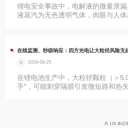
公司——四方风信车规级座椅通风风
锂电安全事故中，电解液的微量泄漏
坑，精准适配不同座椅散热需求低风..
液蒸汽为无色透明气体，肉眼与人体
被现场巡检忽略，同时电解液本身在
反应，生成HF等腐蚀性物质，会直接
线路、PCB电路板等精密元件，加速
系统老化失效，埋下多重安全与设备
在线监测、秒级响应：四方光电让大粒径风险无
液泄漏监测至关重要。风险溯源：电
2026-06-25
电池电解液早期泄漏分为生产残留挥
量泄漏两大来源：l注液残留挥发：
在锂电池生产中，大粒径颗粒（＞5.0
盖板周边焊缝、注液口焊...
手”，可能刺穿隔膜引发微短路和热
离子迁移困难，让电池容量跳水、循
此，监测大粒径不是“锦上添花”，而
标准和设备，企业只能“手动档”长期
粒径颗粒的检测标准和设备，企业不
共 126 条记