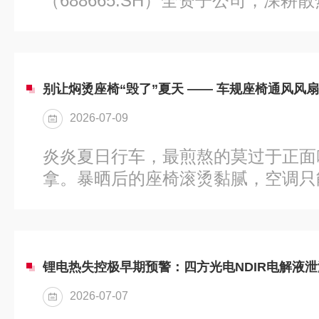
（688665.SH）全资子公司，深
焦低噪、节能、高效通风散热系统研
过IATF16949车规级质量管理体系
ISO13485医疗体系认证，面向新
设备、3D打印、工业自动化、燃气
别让焖烫座椅“毁了”夏天 —— 车规座椅通风风
制化热管理配套方案。本次全面改版
2026-07-09
载体完整呈现产品体系、技术能力与
逻辑，打造专业高效的线上交互渠道
炎炎夏日行车，最煎熬的莫过于正面
网站重新梳理...
拿。暴晒后的座椅滚烫黏腻，空调只
闷汗、闷热不适，不仅拉低驾乘质感
长时间驾驶还会加剧驾驶疲劳。座椅
舱清凉的核心配置，其通风风扇无疑是
风扇性能直接决定降温效果与使用体
扇的需求各有不同，选不对极易出现
2026-07-07
阻抗座椅通风失效等问题。精准选型