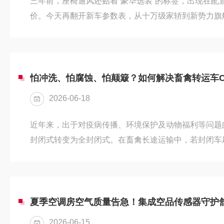
三年前，座椅通风还贴着“豪华选装”的标签，出现在配
价。今天再翻开新车参数表，从十万级家轿到新势力旗
的速度向下渗透。随着成本下探、供应链日渐成熟，加
事。但新的问题浮出水面：当所有车都在标榜“配备座椅
坐上去那一刻的感受——凉得快不快、吵不吵、能用几
开体验差距座椅通风的逻辑很朴素：在坐垫和靠背内部
怕冲洗、怕腐蚀、怕颠簸？如何解决畜禽转运车C
材料，最终在人体与座椅的接触面...
2026-06-18
近年来，出于对疫病传播、环境保护及动物福利等问题
封闭式转变为全封闭式。在畜禽长途运输中，若封闭车
小时内迅速飙升至8000–10000ppm，导致动物窒
又易引发动物应激反应。因此，监测车厢内CO2浓度显
大杀手”然而，要实现对CO₂浓度的精准监测，传感器
挑战。高湿环境、频繁冲洗：动物呼吸与排泄使车厢湿
夏季空调房空气质量告急！集成空品传感器守护
清洗车厢；消...
2026-06-15