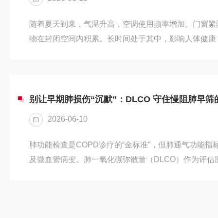
随着夏天到来，气温升高，空调使用频率增加。门窗紧
物在封闭空间内积累。长时间处于其中，影响人体健康
乏力等症状。01、封闭空间：室内污染快速积累开启
下降，多种污染物浓度逐渐上升。粉尘：部分室外颗粒
入室内。室内吸烟、生活燃料燃烧、烹饪、清扫等活动
呼吸导致二氧化碳浓度快速升高甲醛/VOC：家具、装
别让早期肺损伤“沉默”：DLCO 守住慢阻肺早
持续释放生物污染：久未清洗...
2026-06-10
肺功能检查是COPD诊疗的“金标准”，但肺通气功能
及微血管病变。肺一氧化碳弥散量（DLCO）作为评估
为COPD早期识别提供重要线索。PART01DLCO：
量（DLCO）是测量一氧化碳从肺泡进入毛细血管的速
体交换能力的核心指标，临床主要通过一口气呼吸法一氧
COPD中的应用广泛，包括疾病早期识别、病情严重