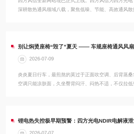
四方风信全新网站现已正式上线。四方风信为四方光电（6
深耕散热通风领域八载，聚焦低噪、节能、高效通风散
过IATF16949车规级质量管理体系认证，同步落地ISO
源汽车、储能、医疗设备、3D打印、工业自动化、燃
管理配套方案。本次全面改版升级，以数字化线上载体
与配套服务，优化浏览逻辑，打造专业高效的线上交互
别让焖烫座椅“毁了”夏天 —— 车规座椅通风风
重新梳理...
2026-07-09
炎炎夏日行车，最煎熬的莫过于正面吹空调、后背蒸桑
空调只能凉肤面，久坐臀背闷汗、闷热不适，不仅拉低
长时间驾驶还会加剧驾驶疲劳。座椅通风系统作为夏日
风扇无疑是这套系统“心脏”，风扇性能直接决定降温效
扇的需求各有不同，选不对极易出现通风弱、噪音大、
精准选型且看四方光电全资子公司——四方风信车规级
坑，精准适配不同座椅散热需求低风...
2026-07-07