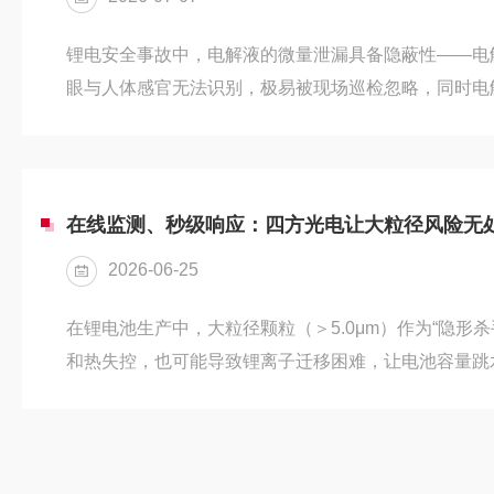
锂电安全事故中，电解液的微量泄漏具备隐蔽性——电
眼与人体感官无法识别，极易被现场巡检忽略，同时电
解反应，生成HF等腐蚀性物质，会直接侵蚀电池PACK
元件，加速整套储能/动力电池系统老化失效，埋下多
解液泄漏监测至关重要。风险溯源：电解液早期泄漏成
生产残留挥发与使用过程中的微量泄漏两大来源：l注
在线监测、秒级响应：四方光电让大粒径风险无
后，盖板周边焊缝、注液口焊...
2026-06-25
在锂电池生产中，大粒径颗粒（＞5.0μm）作为“隐形
和热失控，也可能导致锂离子迁移困难，让电池容量跳
此，监测大粒径不是“锦上添花”，而是“生死防线”。缺
档”长期以来，因缺乏针对大粒径颗粒的检测标准和设备
拭+扫描电镜（SEM）”的手动抽检方式。这种方法虽
短板：一、无法在线实时监测、严重滞后该方法依赖人