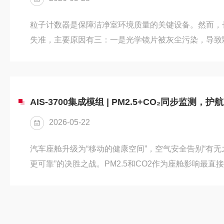
粒子计数器是保障洁净室环境质量的关键设备。然而，
失准，主要原因有三：一是光学镜片被灰尘污染，导致
引起检测灵敏度持续下降；三是采样流量偏差，使计算
量计是测量的溯源基准点，其误差直接影响最终结果且
成为数据准确性的第一道防线。当前，从差压式到超声
计正悄然升级。一、差压式流量计：百年技术的局限性
AIS-3700集成模组 | PM2.5+CO₂同步监测
应用于石油、化工及电力等行业，是流...
2026-05-22
汽车座舱升级为“移动的健康空间”，空气安全告别“有无
更可靠”的决胜之战。PM2.5和CO2作为座舱影响最
速、稳定的持续监测，构建健康舒适的座舱环境，无疑
抢占市场的基础防御盾。直击座舱双隐患：PM2.5+C
不足，造成PM2.5与CO2的积累速度远超室外，形成
吸健康，更暗藏行车安全隐患。•隐形呼吸刺客——PM2.5