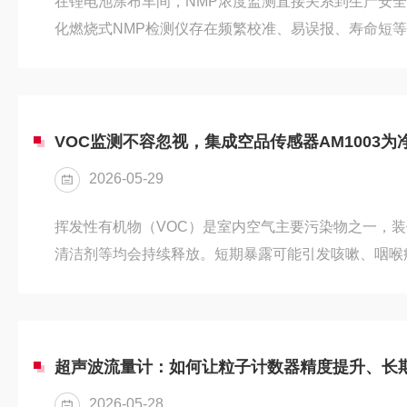
在锂电池涂布车间，NMP浓度监测直接关系到生产安
化燃烧式NMP检测仪存在频繁校准、易误报、寿命短等
准、长期稳定性好和长寿命等明显优势。（详见《终结催
换：四方光电让NMP监测一劳永逸》）。下面，我们
NDIR式NMP检测仪与不同品牌催化燃烧式产品的性
挂测时间：2025.12.01–2026.02.26·国际品牌A（
VOC监测不容忽视，集成空品传感器AM1003为
2026-05-29
挥发性有机物（VOC）是室内空气主要污染物之一，装
清洁剂等均会持续释放。短期暴露可能引发咳嗽、咽喉
状，长期刺激则可能增加患癌风险。保持通风与使用空
施，而准确的VOC监测是净化器高效运行的前提。双
的多数净化器采用两颗独立传感器分别监测粉尘和VO
化器整机结构设计带来限制。l双安装位：需预留两处
超声波流量计：如何让粒子计数器精度提升、长
增加。且供电与信号线束增加...
2026-05-28