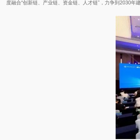
度融合“创新链、产业链、资金链、人才链"，力争到2030