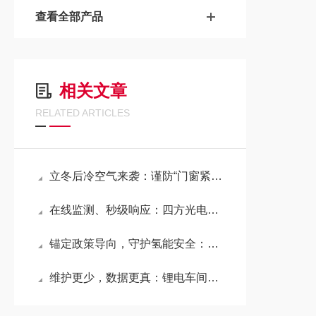
查看全部产品
相关文章
RELATED ARTICLES
立冬后冷空气来袭：谨防“门窗紧闭”下的甲醛危害
在线监测、秒级响应：四方光电让大粒径风险无处遁形
锚定政策导向，守护氢能安全：四方光电氢气传感器，精准响应，长久可靠
维护更少，数据更真：锂电车间露点监测的终极答案