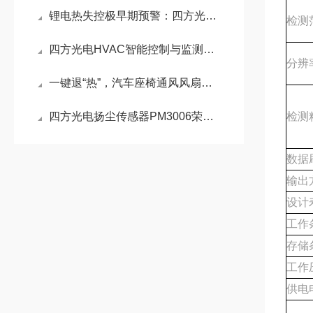
锂电热失控极早期预警：四方光电NDIR电解液泄漏传感器捕捉电芯微渗漏隐患
检测
四方光电HVAC智能控制与监测系统助力现代建筑提升室内空气质量与能效
分辨
一键退“热”，汽车座椅通风风扇助力清凉出行
四方光电扬尘传感器PM3006荣获应用创新优秀项目奖
检测
数据
输出
设计
工作
存储
工作
供电