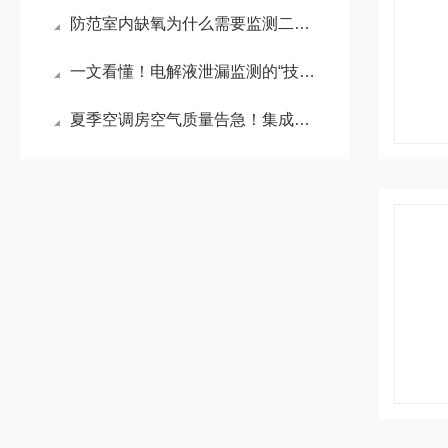
防范室内缺氧为什么需要监测二氧化碳而不是氧气？
一文看懂！电解液泄漏监测的“技术擂台”
夏季空调房空气质量告急！集成空品传感器守护舒适家居环境