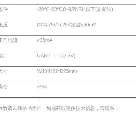
条件
-20℃~60℃,0~95%RH
以下
(
非凝结
)
电压
DC4.75V-5.25V
纹波
≤50mV
工作电流
≤35mA
接口
UART_TTL(3.3V)
尺寸
W40*H22*D25mm
寿命
>5
年
参数请以规格书为准，如需获取更多技术信息，请联系：