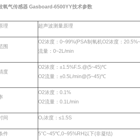
波氧气传感器
Gasboard-6500YY
技术参数
原理
超声波测量原理
O2
浓度：
0~99%(PSA
制氧机
O2
浓度：
20.5%~
范围
流量：
0~2L/min
O2
浓度：
±1.5%F.S.@(5~45)℃
精度
O2
流量：
±0.5L/min@(5~45)℃
O2
浓度：
0.1%
率
O2
流量：
0.1L/min
时间
O₂
浓度：
≤1.5S
条件
5°C~45℃,0~95%RH
以下
(
非凝结
)