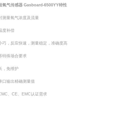
波氧气传感器
Gasboard-6500YY
特性
时测量氧气浓度及流量
温度补偿
小巧，反应快速，测量稳定，准确度高
等特殊场合要求
长，免维护
串口输出精确测量值
CMC
、
CE
、
EMC
认证需求