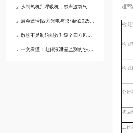
超声
从制氧机到呼吸机，超声波氧气传感器的“选型密码”是什么？
展会邀请|四方光电与您相约2025中国制冷展，共探制冷行业新趋势
检测
散热不足制约能效升级？四方风信充电桩散热风扇助力合规落地
检测
一文看懂！电解液泄漏监测的“技术擂台”
检测
分辨
响应
工作