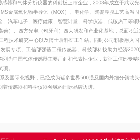
传感器和气体分析仪器的科创板上市企业，2003年成立于武汉
MS金属氧化物半导体（MOX）、电化学、陶瓷厚膜工艺高温固
全、汽车电子、医疗健康、智慧计量、科学仪器、低碳热工等领
嘉善）、四方光电（匈牙利）四大研发和产业化基地，总面积近1
工程技术研究中心以及博士后科研工作站。同时公司积极融入国
发展专项、工信部强基工程传感器、科技部科技助力经济2020
构列为中国气体传感器主要厂商和代表性企业，获评工信部专精特
奖项。
系及国际化视野，已经成为诸多世界500强及国内外细分领域头
朝着传感器和科学仪器领域的国际品牌迈进。