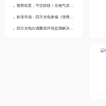
预警前置，守住防线！生物气溶胶采样器，为养殖场口蹄疫防控再加码
标准市场：四方光电参编《便携式甲醛检测仪》团体标准
四方光电白酒酿造环境监测解决方案