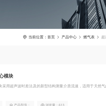
当前位置：
首页
产品中心
燃气表
超
心模块
块采用超声波时差法及的新型结构测量介质流速，适用于天然气
产品型号：
浏览量：613