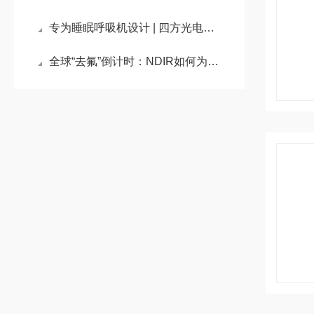
专为睡眠呼吸机设计 | 四方光电涡轮风机7050全新上市
全球“去氟”倒计时：NDIR如何为R290制冷设备牢筑核心安全防线？