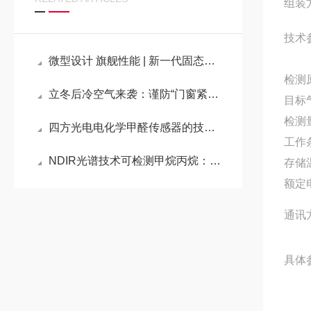
组装
技术
微型设计 旗舰性能 | 新一代固态电化学甲醛传感器CB-HCHO-V5重磅上市
检测
立冬后冷空气来袭：谨防“门窗紧闭”下的甲醛危害
目标
检测
四方光电电化学甲醛传感器的技术创新与突破
工作
NDIR光谱技术可检测甲烷丙烷：守护家用燃气安全
存储
额定
通讯
具体