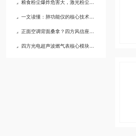
粮食粉尘爆炸危害大，激光粉尘传感器在保障粮仓安全中的关键作用
一文读懂：肺功能仪的核心技术，超声波法到底好在哪？
正面空调背面桑拿？四方风信座椅通风风扇一键终结夏日闷蒸
四方光电超声波燃气表核心模块：突破技术壁垒，国产化进程