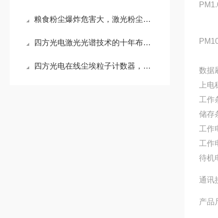
PM1
粮食粉尘爆炸危害大，激光粉尘传感器在保障粮仓安全中的关键作用
PM
四方光电激光光谱技术的十年布局，助推气体分析仪器国产化提速
四方光电在线尘埃粒子计数器，洁净室环境监测的“火眼金睛”
数据
上电
工作
储存
工作
工作
待机
通讯
产品