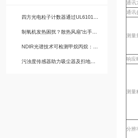
通讯
通讯
四方光电粒子计数器通过UL61010-1认证，安全性能获国际认可
制氧机发热困扰？散热风扇“出手” 供氧“冷静”无忧
测量
NDIR光谱技术可检测甲烷丙烷：守护家用燃气安全
响应
污浊度传感器助力吸尘器及扫地机器人实现智能升级
测量
分辨