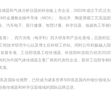
传感器和气体分析仪器的科创板上市企业，2003年成立于武汉
MS金属氧化物半导体（MOX）、电化学、陶瓷厚膜工艺高温固
全、汽车电子、医疗健康、智慧计量、科学仪器、低碳热工等领
嘉善）、四方光电（匈牙利）四大研发和产业化基地，总面积近1
工程技术研究中心以及博士后科研工作站。同时公司积极融入国
发展专项、工信部强基工程传感器、科技部科技助力经济2020
构列为中国气体传感器主要厂商和代表性企业，获评工信部专精特
奖项。
系及国际化视野，已经成为诸多世界500强及国内外细分领域头
朝着传感器和科学仪器领域的国际品牌迈进。