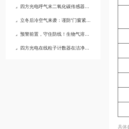
四方光电呼气末二氧化碳传感器在临床监测中的关键作用
立冬后冷空气来袭：谨防“门窗紧闭”下的甲醛危害
预警前置，守住防线！生物气溶胶采样器，为养殖场口蹄疫防控再加码
四方光电在线粒子计数器在洁净室的创新应用
具体