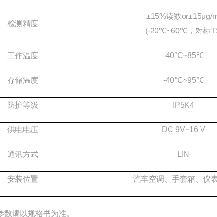
±15%读数or±15μg/m
检测精度
(-20℃~60℃，对标TSI
工作温度
-40°C~85℃
存储温度
-40°C~95℃
防护等级
IP5K4
供电电压
DC 9V~16 V
通讯方式
LIN
安装位置
汽车空调、手套箱、仪
参数请以规格书为准。