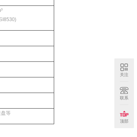
³
8530)
关注
联系
表盘等
顶部