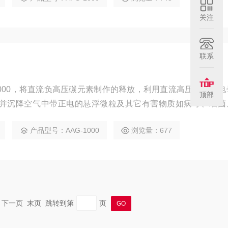
关注
联系
1000，将直流负高压碳元素制作的释放，利用直流高压产生高
顶部
并沉降空气中带正电的悬浮微粒及其它有害物质如病毒、细菌
除尘、杀菌等作用，营造更温馨的车厢环境。
产品型号：AAG-1000
浏览量：677
一页 下一页 末页 跳转到第
页