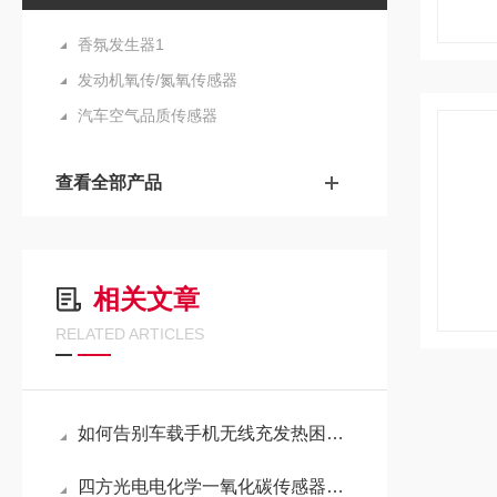
香氛发生器1
发动机氧传/氮氧传感器
汽车空气品质传感器
查看全部产品
相关文章
RELATED ARTICLES
如何告别车载手机无线充发热困扰？四方风信散热风扇带您解锁“冷静快充”
四方光电电化学一氧化碳传感器ECO-5011系列通过UL 2075认证