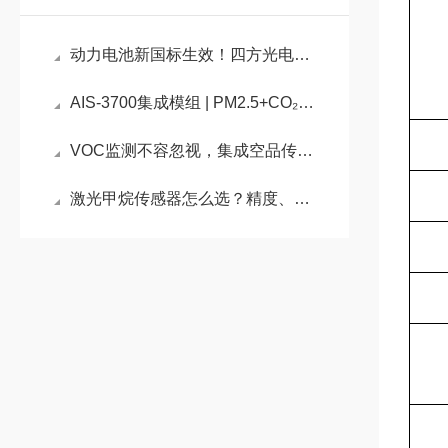
动力电池新国标生效！四方光电多气体传感器，构建动力PACK早期安全监测体系
AIS-3700集成模组 | PM2.5+CO₂同步监测，护航高品质健康座舱
VOC监测不容忽视，集成空品传感器AM1003为净化器减负
激光甲烷传感器怎么选？精度、寿命、稳定性一个都不能少