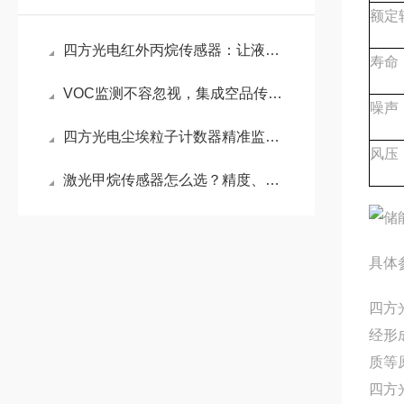
额定
四方光电红外丙烷传感器：让液化石油气使用更安全
寿命
VOC监测不容忽视，集成空品传感器AM1003为净化器减负
噪声
四方光电尘埃粒子计数器精准监测微粒污染，助力显示面板制程良率提升
风压
激光甲烷传感器怎么选？精度、寿命、稳定性一个都不能少
具体
四方
经形
质等
四方