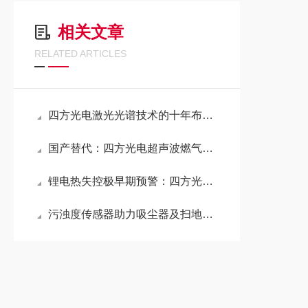
相关文章
RELATED ARTICLES
四方光电激光光谱技术的十年布局，助推气体分析仪器国产化提速
国产替代：四方光电超声波燃气表模组助力行业升级
锂电热失控极早期预警：四方光电NDIR电解液泄漏传感器捕捉电芯微渗漏隐患
污浊度传感器助力吸尘器及扫地机器人实现智能升级