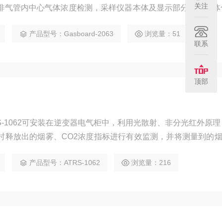
关注
排气管内中心气体浓度检测，采样仪器本体及显示部分采用一体
卸，同时该仪器具有自动校准、长期免维护和寿命长等特点，具
产品型号：Gasboard-2063
浏览量：51
S485对外通讯及浓度超限报警输出功能，能够适用于复杂苛刻的
联系
顶部
S-1062可安装在逆变器电气柜中，利用光散射、非分光红外原
时释放出的烟雾、CO2浓度指标进行有效监测，并将测量到的烟
继电器传递给上层系统，起到热失控监测和报警的功能。
产品型号：ATRS-1062
浏览量：216