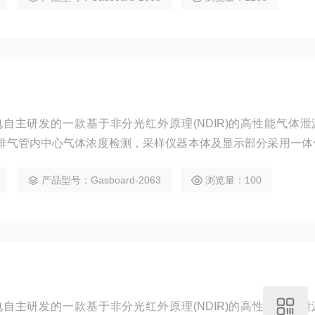
。
电自主研发的一款基于非分光红外原理(NDIR)的高性能气体泄
排气管内中心气体浓度检测，采样仪器本体及显示部分采用一体
卸，同时该仪器具有自动校准、长期免维护和寿命长等特点，具
产品型号：Gasboard-2063
浏览量：100
S485对外通讯及浓度超限报警输出功能，能够适用于复杂苛刻的
电自主研发的一款基于非分光红外原理(NDIR)的高性能气体泄