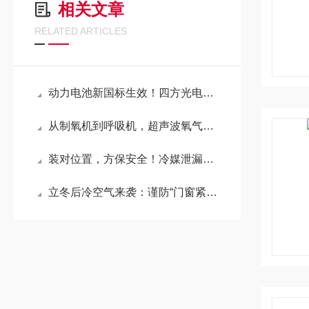
相关文章
RELATED ARTICLES
动力电池新国标生效！四方光电多气体传感器，构建动力PACK早期安全监测体系
从制氧机到呼吸机，超声波氧气传感器的“选型密码”是什么？
装对位置，方保安全！冷媒泄漏传感器安装秘籍
立冬后冷空气来袭：谨防“门窗紧闭”下的甲醛危害