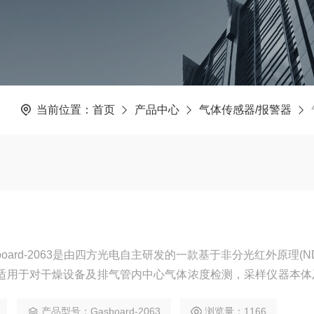
当前位置：
首页
产品中心
气体传感器/报警器
器
oard-2063是由四方光电自主研发的一款基于非分光红外原理(ND
适用于对干燥设备及排气管内中心气体浓度检测，采样仪器本体
设计，方便安装与拆卸，同时该仪器具有自动校准、长期免维护
产品型号：Gasboard-2063
浏览量：1166
0mA电流输出、RS485对外通讯及浓度超限报警输出功能，能