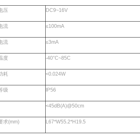
电压
DC9~16V
电流
≤100mA
电流
≤3mA
温度
-40°C~85C
功耗
<0.024W
等级
IP56
<45dB(A)@50cm
求(mm)
L67*W55.2*H19.5