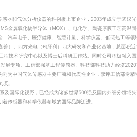
传感器和气体分析仪器的科创板上市企业，2003年成立于武汉
MS金属氧化物半导体（MOX）、电化学、陶瓷厚膜工艺高温固
全、汽车电子、医疗健康、智慧计量、科学仪器、低碳热工等领
嘉善）、四方光电（匈牙利）四大研发和产业化基地，总面积近1
工程技术研究中心以及博士后科研工作站。同时公司积极融入国
发展专项、工信部强基工程传感器、科技部科技助力经济2020
构列为中国气体传感器主要厂商和代表性企业，获评工信部专精特
奖项。
系及国际化视野，已经成为诸多世界500强及国内外细分领域头
朝着传感器和科学仪器领域的国际品牌迈进。