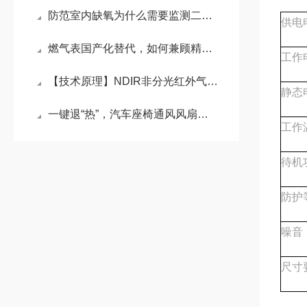
防范室内缺氧为什么需要监测二氧化碳而不是氧气？
供电
燃气表国产化替代，如何兼顾精度与兼容性？
工作
【技术原理】NDIR非分光红外气体传感技术
静态
一键退“热”，汽车座椅通风风扇助力清凉出行
工作
待机
防护
噪音
尺寸要