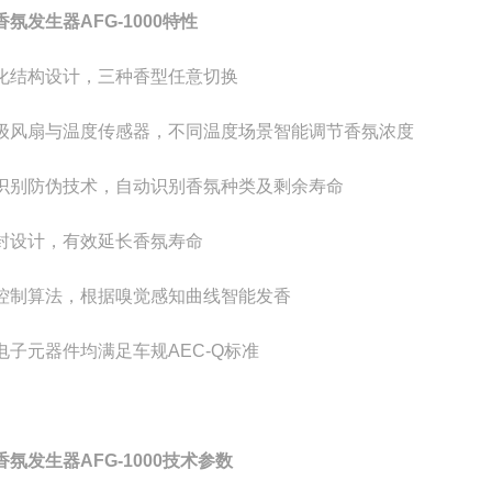
香氛发生器
AFG-1000
特性
化结构设计，三种香型任意切换
级风扇与温度传感器，不同温度场景智能调节香氛浓度
识别防伪技术，自动识别香氛种类及剩余寿命
封设计，有效延长香氛寿命
控制算法，根据嗅觉感知曲线智能发香
电子元器件均满足车规AEC-Q标准
香氛发生器
AFG-1000
技术参数