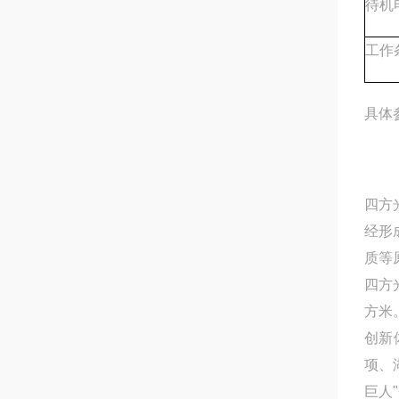
待机
工作
具体
四方
经形
质等
四方
方米
创新
项、
巨人