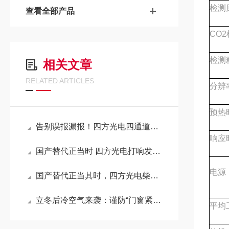
检测
查看全部产品
CO
检测
相关文章
RELATED ARTICLES
分辨
预热
告别误报漏报！四方光电四通道甲烷传感器守护厨房红外燃气安全
响应
国产替代正当时 四方光电打响发动机排放检测设备“突围战”
电源
国产替代正当其时，四方光电柴油发动机氮氧传感器技术突破
立冬后冷空气来袭：谨防“门窗紧闭”下的甲醛危害
平均