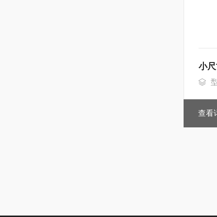
小尺
型
查看