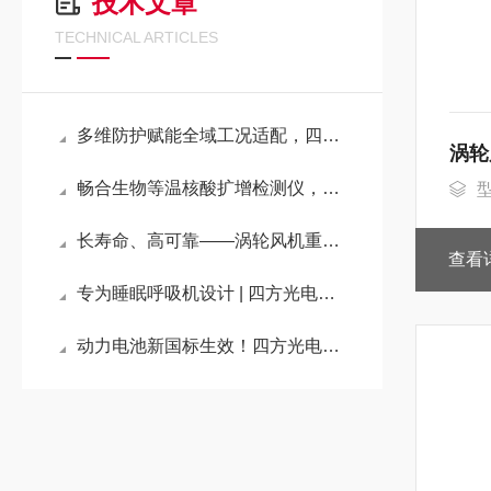
技术文章
TECHNICAL ARTICLES
多维防护赋能全域工况适配，四方风信储能风机筑造热管理安全壁垒
涡轮
畅合生物等温核酸扩增检测仪，让动物疫病检测进入“现场极速时代”
型
长寿命、高可靠——涡轮风机重塑粒子计数器的稳定性标准
查看
专为睡眠呼吸机设计 | 四方光电涡轮风机7050全新上市
动力电池新国标生效！四方光电多气体传感器，构建动力PACK早期安全监测体系